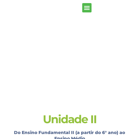
Missão e Valores
Equipe Pedagógica
Proposta Pedagógica
Trabalhe Conosco
Unidade II
Do Ensino Fundamental II (a partir do 6° ano) ao
Ensino Médio